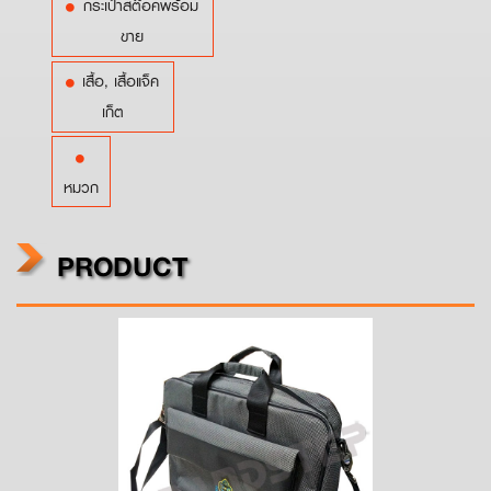
กระเป๋าสต๊อคพร้อม
ขาย
เสื้อ, เสื้อแจ็ค
เก็ต
หมวก
PRODUCT