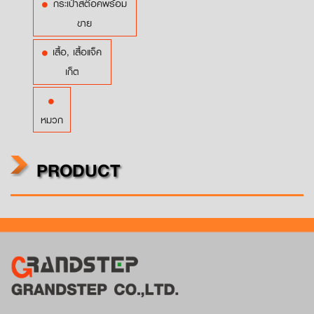
กระเป๋าสต๊อคพร้อม
ขาย
เสื้อ, เสื้อแจ็ค
เก็ต
หมวก
PRODUCT