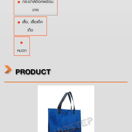
กระเป๋าสต๊อคพร้อม
ขาย
เสื้อ, เสื้อแจ็ค
เก็ต
หมวก
PRODUCT