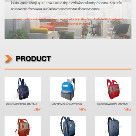
โดยควบคุมราคาให้อยู่ในรูปแบบและงบประมาณที่ลูกค้าตั้งไว้เพื่อตอบโจทก์ลูกค้าทุกความต้องการได้
อย่างลงตัวอีกทั้งเรายังเน้น หนักในเรื่องการบริการส่งสินค้าให้ตรงเวลาอีกด้วย
หมายเหตุ : บริษัทฯ ขอสงวนสิทธิในการ Copy ภาพกระเป๋า เพื่อไปลงใน Web อื่นๆ หรือเพื่อนำไปใช้ในทางธุรกิจการค้า
หากฝ่าฝืน บริษัทฯ จะดำเนินคดีตามกฎหมาย
PRODUCT
กระเป๋าเป้สะพายหลัง B9B19CJ
C2B10AA กระเป๋าเป้สะพายหลัง
กระเป๋าเป้สะพายหลัง B9B19Dง
VIEW
VIEW
VIEW